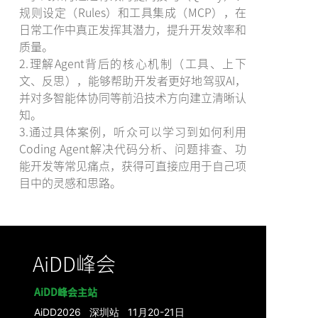
规则设定（Rules）和工具集成（MCP），在
日常工作中真正发挥其潜力，提升开发效率和
质量。
2.理解Agent背后的核心机制（工具、上下
文、反思），能够帮助开发者更好地驾驭AI，
并对多智能体协同等前沿技术方向建立清晰认
知。
3.通过具体案例，听众可以学习到如何利用
Coding Agent解决代码分析、问题排查、功
能开发等常见痛点，获得可直接应用于自己项
目中的灵感和思路。
AiDD峰会
AiDD峰会主站
AiDD2026 深圳站 11月20-21日