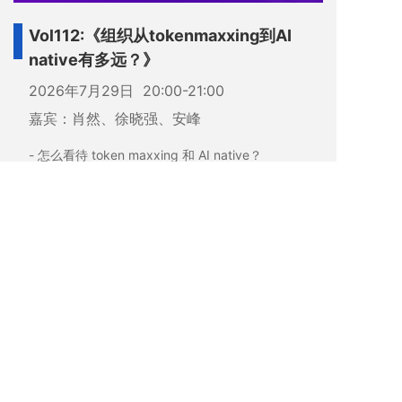
Vol112:《组织从tokenmaxxing到AI
native有多远？》
2026年7月29日 20:00-21:00
嘉宾：肖然、徐晓强、安峰
- 怎么看待 token maxxing 和 AI native？
厘清Token消耗的真实价值，破除AI Native口号化
认知，明确可落地的企业AI原生判定标准。
- agentic 时代组织 AI 的节奏什么样子？
颠覆传统数字化规划模式，明确AI落地的实验型节
奏、Agent授权机制与组织人才成长逻辑。
- 未来的 AI native 组织长什么样子？
聚焦组织架构、核心岗位、决策模式、产品商业模
式四大维度，定义未来AI原生企业形态。
观看回放