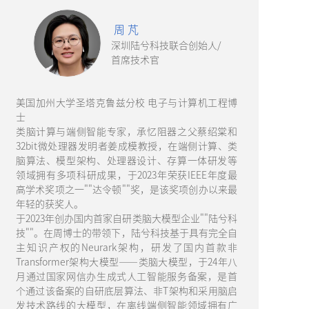
周 芃
深圳陆兮科技联合创始人/
首席技术官
美国加州大学圣塔克鲁兹分校 电子与计算机工程博
士
类脑计算与端侧智能专家，承忆阻器之父蔡绍棠和
32bit微处理器发明者姜成模教授，在端侧计算、类
脑算法、模型架构、处理器设计、存算一体研发等
领域拥有多项科研成果，于2023年荣获IEEE年度最
高学术奖项之一""达令顿""奖，是该奖项创办以来最
年轻的获奖人。
于2023年创办国内首家自研类脑大模型企业""陆兮科
技""。在周博士的带领下，陆兮科技基于具有完全自
主知识产权的Neurark架构，研发了国内首款非
Transformer架构大模型——类脑大模型，于24年八
月通过国家网信办生成式人工智能服务备案，是首
个通过该备案的自研底层算法、非T架构和采用脑启
发技术路线的大模型，在离线端侧智能领域拥有广