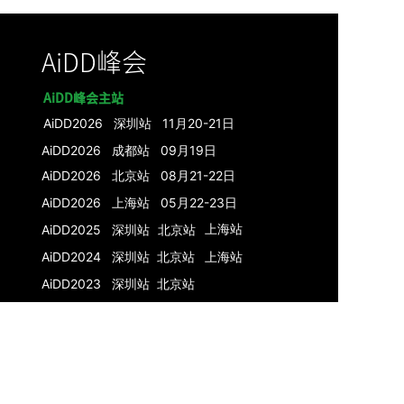
AiDD峰会
AiDD峰会主站
AiDD2026 深圳站 11月20-21日
AiDD2026 成都站 09月19日
AiDD2026 北京站 08月21-22日
AiDD2026 上海站 05月22-23日
上海
站
AiDD2025 深圳站
北京
站
AiDD2024 深圳
站
北京
站
上海
站
AiDD2023
深圳站
北京站
K+峰会
K+峰会主站