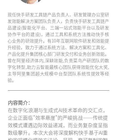
现任快手研发工具链产品负责人、研发管理办公室研
发效能解决方案团队负责人，负责快手研发工具链产
品建设(智能化平台、三端一站式效能平台以及研发
协作平台的建设)，通过工具和系统方法推动快手核
心业务的研效提升。有10年互联网软件研发和效能提
升经验，致力于通过系统方法、解决方案和工具化、
产品化提升集团核心部门研发交付和业务创新效能。
曾在阿里经济体内,深耕效能,负责菜鸟产研团队的数
字化转型,助力云智能最核心团队获得效能优化大奖,
主导阿里集团超大规模中台型团队系统性提效等经
验。
内容简介：
在数字化浪潮与生成式AI技术革命的交汇点，
企业正面临"效率悬崖"的严峻挑战——传统提
效模式遭遇边际效益递减，而业务复杂度呈指
数级攀升。本次大会将深度解构快手基于AI重