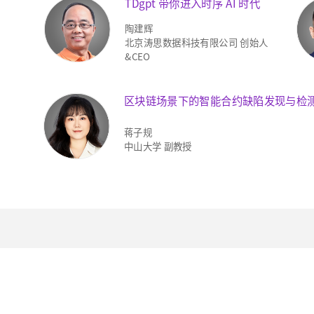
TDgpt 带你进入时序 AI 时代
陶建辉
、
北京涛思数据科技有限公司 创始人
&CEO
区块链场景下的智能合约缺陷发现与检
蒋子规
中山大学 副教授