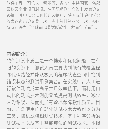
软件工程，可信人工智能等，近五年主持国家、省部
级以及企业项目14项。在国际期刊与会议上发表论文
95篇（其中顶会顶刊长文63篇），获国际计算机学会
颁发的杰出论文奖三次、杰出软件制品奖一次，被国
际同行评为“全球前10最活跃软件工程青年学者”。
内容简介：
软件测试本质上是一个搜索和优化问题：在有
限的资源下，测试人员需要找到能有效覆盖程
序代码路径并能从极大的程序状态空间中找到
错误状态的测试用例集合。在实践中，人工进
行软件测试成本高昂并且效率低下，而利用自
动化的测试技术则能显著提高测试效率，减少
人为错误，从而更加有效地保障软件质量。目
前，广泛使用的自动化测试技术大致可以分为
三类：随机或模糊测试技术、基于程序分析的
测试技术以及基于智能算法的测试技术。本报