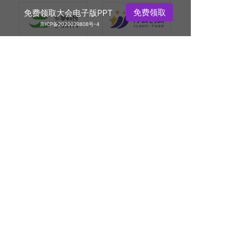
免费领取
免费领取大会电子版PPT
京ICP备2020039808号-4
活动特惠
主办方
SPONSOR
马上领取
AiDD大会组委会由K+峰会组委会和人工智能（AI）精英