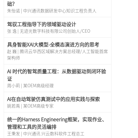
础？
朱怡诺 | 中兴通讯数据研发中心知识工程负责人
驾驭工程指导下的领域驱动设计
张 逸 | 无迹光数字科技有限公司创始人/CEO
具身智能XAI大模型-全模态演进方向的思考
赵 巍 | 腾讯云华西区域解决方案总经理/人工智能首席
架构师
AI 时代的智驾质量工程：从数据驱动到闭环验
证
周小莉 | 某OEM高级经理
AI在自动驾驶仿真测试中的应用实践与探索
姚若禹 | 某OEM高级专家
统一的Harness Engineering框架，实现作业、
管理和工具的灵活编排
王秉发 | 中兴通讯 兴云数科软件工程总工