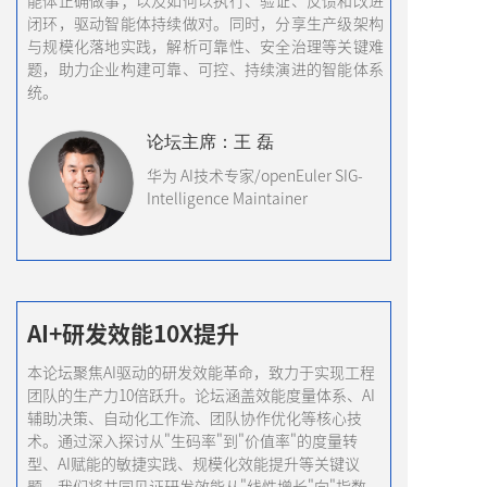
能体正确做事；以及如何以执行、验证、反馈和改进
闭环，驱动智能体持续做对。同时，分享生产级架构
与规模化落地实践，解析可靠性、安全治理等关键难
题，助力企业构建可靠、可控、持续演进的智能体系
统。
论坛
主席
：王 磊
华为 AI技术专家/
openEuler SIG-
Intelligence Maintainer
AI+研发效能10X提升
本论坛聚焦AI驱动的研发效能革命，致力于实现工程
团队的生产力10倍跃升。论坛涵盖效能度量体系、AI
辅助决策、自动化工作流、团队协作优化等核心技
术。通过深入探讨从"生码率"到"价值率"的度量转
型、AI赋能的敏捷实践、规模化效能提升等关键议
题，我们将共同见证研发效能从"线性增长"向"指数