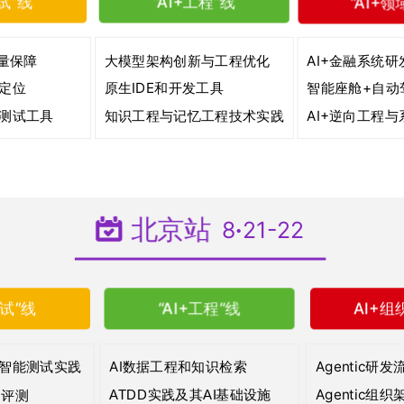
测试”线
“AI+工程”线
“AI+领
质量保障
大模型架构创新与工程优化
AI+金融系统研
定位
原生IDE和开发工具
智能座舱+自动
测试工具
知识工程与记忆工程技术实践
AI+逆向工程
北京站
8
·
21-22
测试”线
“AI+工程”线
AI+
AI数据工程和知识检索
Agentic研
t的智能测试实践
Agentic组
用评测
ATDD实践及其AI基础设施