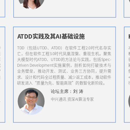
ATDD实践及其AI基础设施
转
TDD（包括UTDD、ATDD）在软件工程2.0时代名存实
素
亡，但在软件工程3.0时代凤凰涅槃、重现生机。聚焦
算
大模型时代ATDD、UTDD的方法论与实践，包括Spec-
成
Driven Development实施案例，剖析如何打破技术与
智
业务壁垒，推动开发、测试、业务三方协同，提升需
进
求、设计和代码全过程质量、减少返工成本，推动软件
研发进入“质量为先、智能高效”的数智化新阶段。
论坛
主席
：刘 涛
中兴通讯 资深AI算法专家
负