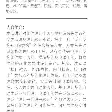
码场景，负责模型训练与评测、Agent系统及知识构
建、AI-IDE类产品运营、赋能，面向研发一线用户落
地提效。
内容简介：
本演讲针对组件设计中因存量知识缺失导致的
变更遗漏及设计验证难题，提出一套“逆向反
构+正向契约”的综合解决方案。方案首先通
过架构治理与AST工具，从存量代码中逆向反
构组件接口流程、模块契约及测试用例，将隐
性经验转化为显性设计资产。其次，建立以
“接口输入、外部依赖、内部状态、接口输
出”为核心的契约化设计体系，利用活动图表
达数据流转路径，实现设计即测试规约。最
后，嵌入端到端自动化流程，基于设计契约自
动生成业务代码、测试用例并完成编译验证，
达成“设计→代码→验证”的分钟级闭环，显
著提升组件设计的可维护性、可扩展性及交付
质量。