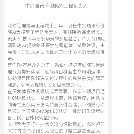
中兴通讯 有线院AI工程负责人
深耕管理域与工程域十余年，现任中兴通讯有线
院AI大模型工程组负责人、有线院教练组组长。
聚焦 AI 技术与研发场景的深度融合，牵头有线院
端到端 AI 提效路径探索与智能体全链路建设，主
导技术方案从原型验证到工程化落地的全流程推
进。
兼任FM产品改进总工，系统化搭建有线院项目经
理能力提升体系，赋能项目群全生命周期运作，
协助项目团队解决交付过程中的高复杂度的管理
难题，保障大规模研发项目高效交付。
在研发体系建设领域成果显著，多次带领项目通
过CMMI5 认证，从流程规范、质量管控、团队协
同等维度夯实研发高质量交付基础；带领重点项
目通过信通院 DevOps L3 认证，推动研发流程向
自动化、智能化转型升级。
长期致力于行业技术交流与经验赋能，多次担任
AiDD等多个顶级研发峰会的联席主席或出品人，