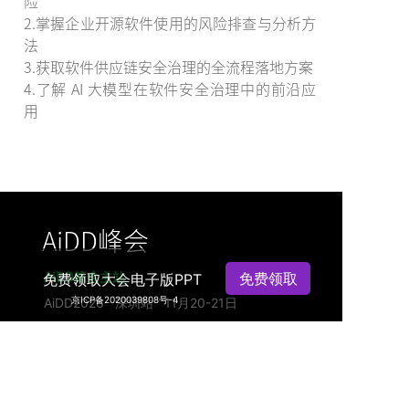
险
2.掌握企业开源软件使用的风险排查与分析方
法
3.获取软件供应链安全治理的全流程落地方案
4.了解 AI 大模型在软件安全治理中的前沿应
用
AiDD峰会
AiDD峰会主站
免费领取
免费领取大会电子版PPT
京ICP备2020039808号-4
AiDD2026 深圳站 11月20-21日
AiDD2026 成都站 09月19日
AiDD2026 北京站 08月21-22日
AiDD2026 上海站 05月22-23日
活动特惠