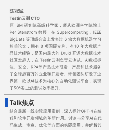
陈冠诚
Testin云测 CTO
原 IBM 研究院高级科学家，师从欧洲科学院院士
Per Stenstrom 教授，在 Supercomputing，IEEE
BigData 等顶级会议上发表过 6 篇大数据机器学习
相关论文，拥有 8 项国际专利。有10 年大数据产
品技术经验，是国内最大的 Druid 开源大数据技术
社区发起人，在 Testin云测负责云测试、AI数据标
注、安全、RPA等产品技术研发，产品和技术服务
了全球超百万的企业和开发者。带领团队研发了业
界第一款以AI技术为核心的自动化测试平台，实现
了50%以上的测试效率提升。
Talk焦点
结合最新一线实际应用案例，深入探讨GPT-4在编
程和软件开发领域的革新作用。讨论与分享AI在代
码生成、审查、优化等方面的实际应用，并解析其