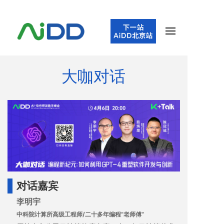
大咖对话
对话嘉宾
李明宇
中科院计算所高级工程师/二十多年编程“老师傅”