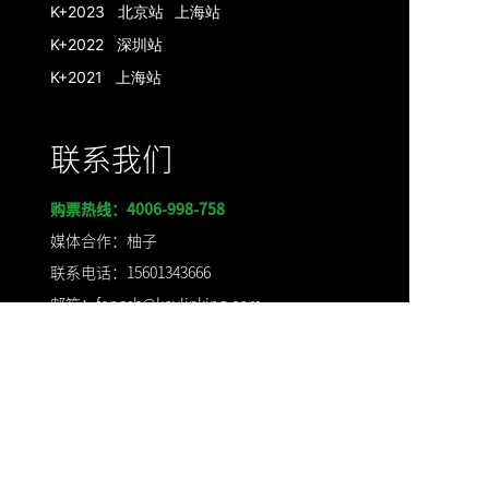
K+2023 北京站
上海站
K+2022 深圳站
K+2021 上海站
联系我们
购票热线：4006-998-758
媒体合作：柚子
联系电话：15601343666
邮箱：fengsh@keylinking.com
赞助合作：一竹
联系电话：
18515447737
邮箱：
sunyz@keylinking.com
票务合作：Anny
联系电话：17778017751