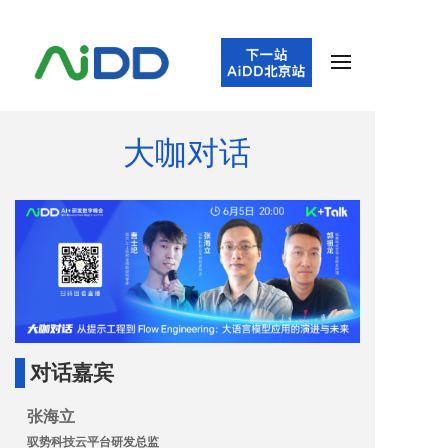
大咖对话
对话嘉宾
张海立
驭势科技云平台研发总监