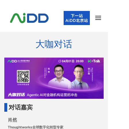
大咖对话
对话嘉宾
肖然
Thoughtworks全球数字化转型专家