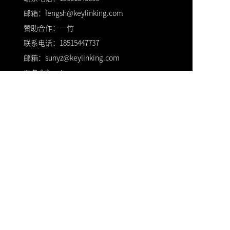
邮箱：fengsh@keylinking.com
赞助合作：一竹
联系电话：
18515447737
邮箱：
sunyz@keylinking.com
票务合作：Anny
联系电话：17778017751
邮箱：zhangp@keylinking.com
关注主办方