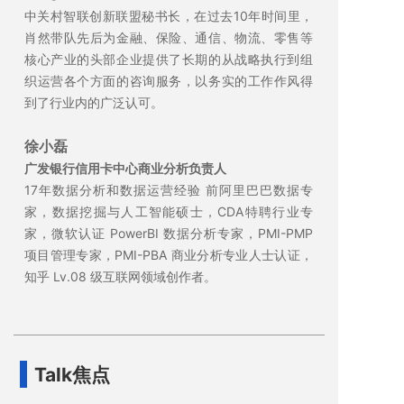
中关村智联创新联盟秘书⻓，在过去10年时间⾥，
肖然带队先后为⾦融、保险、通信、物流、零售等
核⼼产业的头部企业提供了⻓期的从战略执⾏到组
织运营各个⽅⾯的咨询服务，以务实的⼯作作⻛得
到了⾏业内的⼴泛认可。
徐小磊
广发银行信用卡中心商业分析负责人
17年数据分析和数据运营经验 前阿里巴巴数据专
家，数据挖掘与人工智能硕士，CDA特聘行业专
家，微软认证 PowerBI 数据分析专家，PMI-PMP
项目管理专家，PMI-PBA 商业分析专业人士认证，
知乎 Lv.08 级互联网领域创作者。
Talk焦点