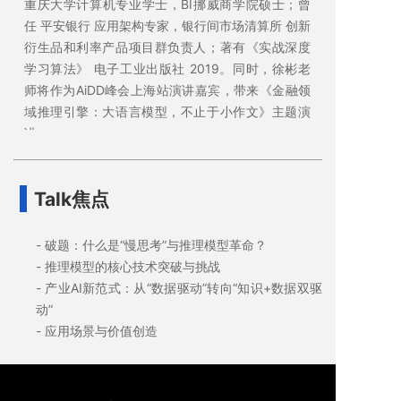
重庆大学计算机专业学士，BI挪威商学院硕士；曾
任 平安银行 应用架构专家，银行间市场清算所 创新
衍生品和利率产品项目群负责人；著有《实战深度
学习算法》 电子工业出版社 2019。同时，徐彬老
师将作为AiDD峰会上海站演讲嘉宾，带来《金融领
域推理引擎：大语言模型，不止于小作文》主题演
讲。
Talk焦点
- 破题：什么是“慢思考”与推理模型革命？
- 推理模型的核心技术突破与挑战
- 产业AI新范式：从“数据驱动”转向“知识+数据双驱
动”
- 应用场景与价值创造