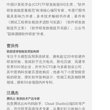
中国计算机学会(CCF)TF研发效能SIG主席，“软件
研发效能度量规范“标准核心编写专家，年度IT图书
最具影响力作者，多本技术畅销书作者，著作有
《测试工程师全栈技术进阶与实践》《软件研发效
能提升之美》《软件研发效能提升实践》。公众号
“茹炳晟聊软件研发”作者。
曹洪伟
联想诺谛智能首席架构师
专注于大模型应用系统研发。拥有超过20年软硬件
研发经验，曾就职于北方电讯、斯伦贝谢、高通等
世界500强企业，并作为CTO参与多家创业公司，
其中渡鸦科技被百度收购后，他参与了小度智能音
箱的研发。擅长软件架构设计、性能工程及物联网
领域，拥有50余项国内外专利。
汪晟杰
腾讯云 资深技术产品专家
负责腾讯云AI代码助手、Cloud Studio云端IDE等产
品，历任阿里高级技术专家，从事钉钉云效核心业