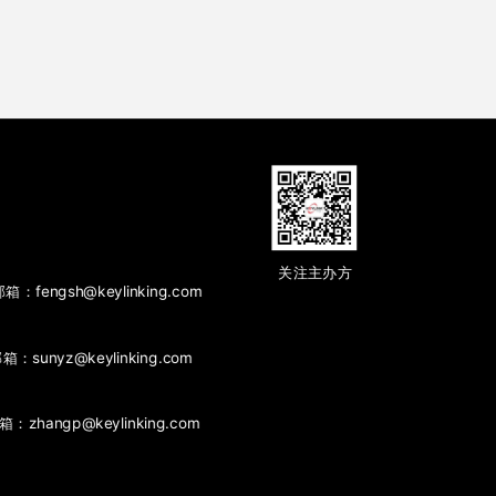
关注主办方
fengsh@keylinking.com
箱：sunyz@keylinking.com
zhangp@keylinking.com