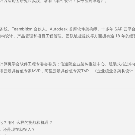
计方法论的研究和实践。著有《软件设计：从专业到卓越》。
mbition 合伙人、Autodesk 首席软件架构师、十多年 SAP 云平台、Suc
在软件架构设计、产品管理和项目工程管理、团队敏捷提效等方面拥有逾 18 年的经
计算机学会软件工程专委会委员；信通院企业架构推进中心、组装式推进中
讯云最具价值专家MVP，阿里云最具价值专家TVP，《企业级业务架构设
变化？ 有什么样的挑战和机遇？
儿，还是现在就投入？