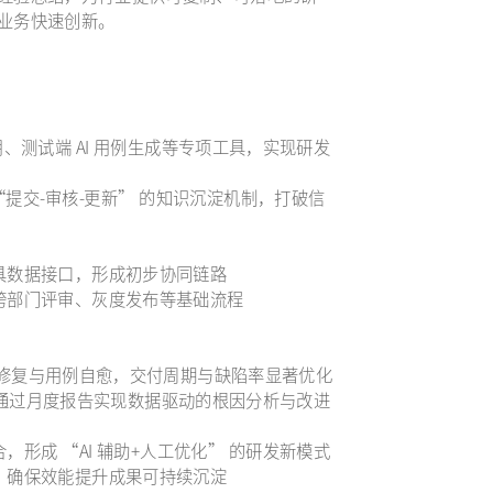
撑业务快速创新。
e 复用、测试端 AI 用例生成等专项工具，实现研发
立 “提交-审核-更新” 的知识沉淀机制，打破信
工具数据接口，形成初步协同链路
确跨部门评审、灰度发布等基础流程
助代码修复与用例自愈，交付周期与缺陷率显著优化
体系，通过月度报告实现数据驱动的根因分析与改进
，形成 “AI 辅助+人工优化” 的研发新模式
导，确保效能提升成果可持续沉淀