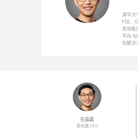
清华大
FSE
发效能
平台 A
化解决
任晶磊
思码逸 CEO