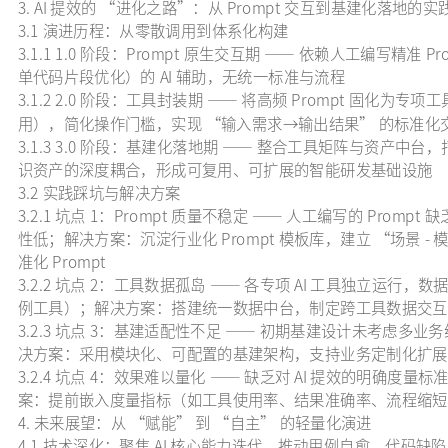
3. AI 提效的 “进化之路”：从 Prompt 交互到基建化落地的
3.1 演进历程：从零散调用到体系化构建
3.1.1 1.0 阶段：Prompt 原生交互期 —— 依赖人工编写精
单代码片段优化）的 AI 辅助，无统一标准与流程
3.1.2 2.0 阶段：工具封装期 —— 将高频 Prompt 固化为专
用），简化操作门槛，实现 “输入需求→输出结果” 的标准化
3.1.3 3.0 阶段：基建化落地期 —— 整合工具矩阵与资产中台
识资产的深度耦合，形成可复用、可扩展的智能研发基础设施
3.2 实践踩坑与解决方案
3.2.1 坑点 1：Prompt 质量不稳定 —— 人工编写的 Prom
性低；解决方案：沉淀行业化 Prompt 模板库，建立 “场景 -
准化 Prompt
3.2.2 坑点 2：工具数据孤岛 —— 各专项 AI 工具独立运行
例工具）；解决方案：搭建统一数据中台，制定跨工具数据交互
3.2.3 坑点 3：基建适配性不足 —— 初期基建设计未考虑
决方案：采用模块化、可配置的基建架构，支持业务定制化扩展
3.2.4 坑点 4：效果难以量化 —— 缺乏对 AI 提效的明确
案：提前嵌入度量指标（如工具使用率、结果准确率、流程缩短
4. 未来展望：从 “赋能” 到 “自主” 的轻量化演进
4.1 技术深化：聚焦 AI 核心能力迭代，推动用例自愈、代码