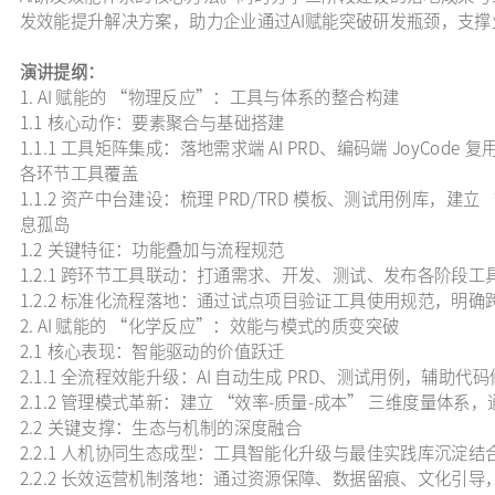
发效能提升解决方案，助力企业通过AI赋能突破研发瓶颈，支
演讲提纲：
1. AI 赋能的 “物理反应”：工具与体系的整合构建
1.1 核心动作：要素聚合与基础搭建
1.1.1 工具矩阵集成：落地需求端 AI PRD、编码端 JoyCod
各环节工具覆盖
1.1.2 资产中台建设：梳理 PRD/TRD 模板、测试用例库，建
息孤岛
1.2 关键特征：功能叠加与流程规范
1.2.1 跨环节工具联动：打通需求、开发、测试、发布各阶段
1.2.2 标准化流程落地：通过试点项目验证工具使用规范，明
2. AI 赋能的 “化学反应”：效能与模式的质变突破
2.1 核心表现：智能驱动的价值跃迁
2.1.1 全流程效能升级：AI 自动生成 PRD、测试用例，辅
2.1.2 管理模式革新：建立 “效率-质量-成本” 三维度量
2.2 关键支撑：生态与机制的深度融合
2.2.1 人机协同生态成型：工具智能化升级与最佳实践库沉淀结合
2.2.2 长效运营机制落地：通过资源保障、数据留痕、文化引