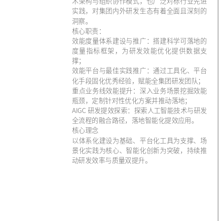
术架构与组织协作模式，也广泛对标行业先进
实践，对集团内外研发生态有着全面且深刻的
洞察。
核心职责：
效能度量体系建设与推广：搭建科学可落地的
度量指标框架，为研发效能优化提供数据支
撑；
效能平台与最佳实践推广：通过工具化、平台
化手段固化优秀经验，赋能全集团研发团队；
重点业务线效能提升：深入业务场景挖掘效能
瓶颈，定制针对性优化方案并推动落地；
AIGC 研发提效探索：探索人工智能技术与研发
全流程的融合路径，落地智能化提效应用。
核心理念
以体系化建设为基础、平台化工具为支撑、场
景化实践为核心、智能化创新为突破，持续推
动研发效率与质量双提升。