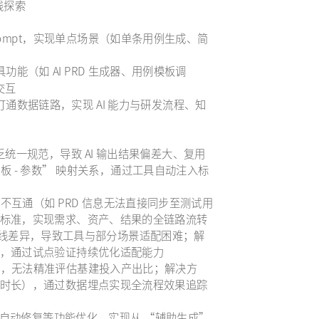
实践探索
准 Prompt，实现单点场景（如单条用例生成、简
项工具功能（如 AI PRD 生成器、用例模板调
交互
，打通数据链路，实现 AI 能力与研发流程、知
pt 缺乏统一规范，导致 AI 输出结果偏差大、复用
 模板 - 参数” 映射关系，通过工具自动注入标
，数据不互通（如 PRD 信息无法直接同步至测试用
标准，实现需求、资产、结果的全链路流转
多业务线差异，导致工具与部分场景适配困难；解
，通过试点验证持续优化适配能力
度量标准，无法精准评估基建投入产出比；解决方
时长），通过数据埋点实现全流程效果追踪
缺陷自动修复等功能优化，实现从 “辅助生成”