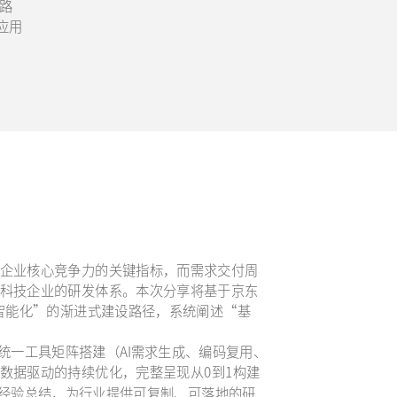
思路
 应用
企业核心竞争力的关键指标，而需求交付周
科技企业的研发体系。本次分享将基于京东
-智能化”的渐进式建设路径，系统阐述“基
统一工具矩阵搭建（AI需求生成、编码复用、
数据驱动的持续优化，完整呈现从0到1构建
与经验总结，为行业提供可复制、可落地的研