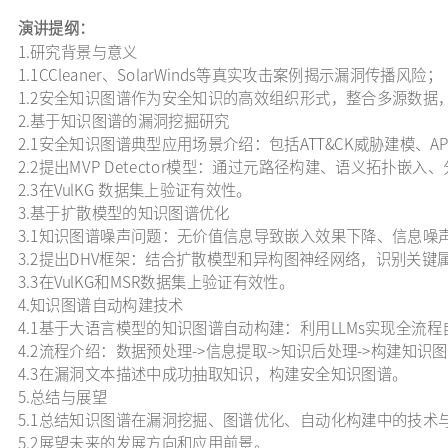
演讲提纲：
1.研究背景与意义
1.1CCleaner、SolarWinds等真实攻击案例揭示漏洞传播风险；
1.2安全知识图谱作为安全知识的高效组织形式，整合多源数据
2.基于知识图谱的漏洞挖掘研究
2.1安全知识图谱典型应用场景介绍：包括ATT&CK威胁建模、
2.2提出MVP Detector模型：通过元路径构建、语义拓扑
2.3在VulKG 数据集上验证有效性。
3.基于扩散模型的知识图谱优化
3.1知识图谱噪声问题：无价值信息导致嵌入效果下降、信息噪
3.2提出DHV框架：结合扩散模型和异构图神经网络，识别关键
3.3在VulKG和MSR数据集上验证有效性。
4.知识图谱自动构建技术
4.1基于大语言模型的知识图谱自动构建：利用LLMs实现全流
4.2流程介绍：数据预处理->信息提取->知识后处理->构建知识
4.3在漏洞文本描述中成功抽取知识，构建安全知识图谱。
5.总结与展望
5.1总结知识图谱在漏洞挖掘、图谱优化、自动化构建中的技术
5.2展望未来的发展方向和应用前景。