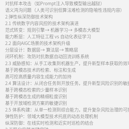
对抗样本攻击（如Prompt注入导致模型输出越狱）
语义鸿沟问题（人类可识别但算法难检测的隐喻性违规内容）
2.弹性纵深防御技术架构
2.1 传统数字内容风控的技术架构演进
范式转变：规则引擎→ 机器学习→ 多模态大模型
能力断层：人工特征工程 vs 自动化表征学习
2.2 面向AIGC场景的技术架构升级
分层设计：数据层→ 算法层→ 策略层
闭环机制：攻防对抗数据自动回流训练系统
2.3 威胁感知：从手工收集到机器生产，提升新型样本获取的效
基于跨模态技术的检索、标注和生成
高可控高质量内容生成能力的加持
2.4 算法设计：从闭合任务到开放任务，提升新型风险识别的敏
基于跨模态检索的少量样本识别
基于跨模态生成的精细粒度识别
基于开放域检测方案的敏捷识别
2.5 体系构建：从单一检测到综合能力，提升复杂风险治理的可
弹性防护：领域大模型技术托底的动态处理机制
纵深防御：在线实时检测和近实时巡检的结合