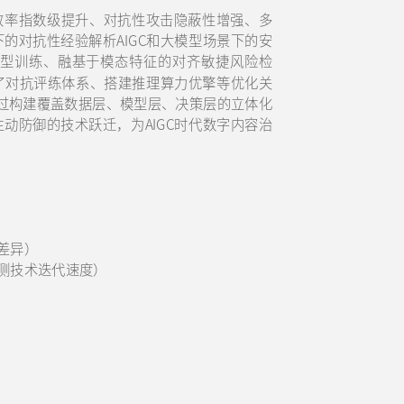
效率指数级提升、对抗性攻击隐蔽性增强、多
的对抗性经验解析AIGC和大模型场景下的安
型训练、融基于模态特征的对齐敏捷风险检
了对抗评练体系、搭建推理算力优擎等优化关
通过构建覆盖数据层、模型层、决策层的立体化
动防御的技术跃迁，为AIGC时代数字内容治
差异）
检测技术迭代速度）