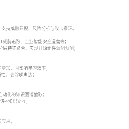
，支持威胁建模、风险分析与攻击推理。
APT威胁追踪、企业智能安全运营等；
嵌入、分层特征聚合，实现开源组件漏洞预测；
声增加，且影响学习效率；
属性，去除噪声边；
程自动化的知识图谱抽取；
图谱->知识交互；
与应用；