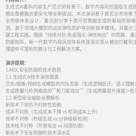
生成式AI重构内容生产范式的背景下，数字内容风控面临生成
模态数据融合复杂化等全新挑战。本次演讲基于真实业务场景下
全防御体系设计，重点剖分享于高可控数据生成的基础防御模
测、基于领域大模型的动态弹性防护等创新技术模块，并展示
键工程实践。围绕“持续对抗-免疫强化-弹性响应”的思路，
防御矩阵，新一代数字内容风控体系将逐渐实现从被动拦截到主
理提供可落地的算法与工程解决方案。
演讲提纲：
1.AIGC安全防御的技术困局
1.1 生成式AI技术演进图谱
文本/图像/视频生成模型的代际发展（生成逻辑跃迁、语义理解
生成质量与检测难度的""剪刀差效应""（生成质量提升速度＞
1.2 新型安全威胁全景解析
新技术下攻防不对称性加剧
成本不对称（生成成本下降 vs 检测成本上升）
效率不对称（秒级生成 vs 分钟级级检测）
技术栈不对称（开源攻击 vs 闭源防御）
新技术下安全防御的技术深水区