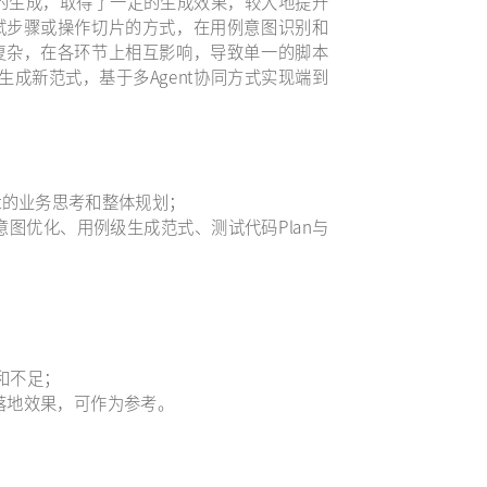
代码的生成，取得了一定的生成效果，较大地提升
试步骤或操作切片的方式，在用例意图识别和
复杂，在各环节上相互影响，导致单一的脚本
生成新范式，基于多Agent协同方式实现端到
nt的业务思考和整体规划；
意图优化、用例级生成范式、测试代码Plan与
和不足；
的落地效果，可作为参考。