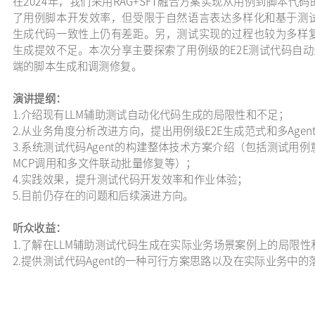
在2024年，我们采用RAG+SFT融合方案实现从用例到脚本
了用例脚本开发效率，但受限于自然语言表达多样化和基于测
生成代码一致性上仍有差距。另，测试实现的过程也较为多样
生成提效不足。本次分享主要探索了用例级的E2E测试代码自动
端的脚本生成和调测修复。
演讲提纲：
1.介绍现有LLM辅助测试自动化代码生成的局限性和不足；
2.从业务角度分析改进方向，提出用例级E2E生成范式和多Age
3.系统测试代码Agent的构建整体技术方案介绍（包括测试用例
MCP调用和多文件联动批量修复等）；
4.实践效果，提升测试代码开发效率和作业体验；
5.目前仍存在的问题和后续演进方向。
听众收益：
1.了解在LLM辅助测试代码生成在实际业务场景案例上的局限性
2.提供测试代码Agent的一种可行方案思路以及在实际业务中