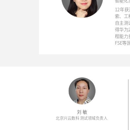
智能化
12年获
索、工
自主测
得华为
程能力
FSE
刘 敏
北京兴云数科 测试领域负责人