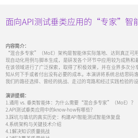
面向API测试垂类应用的“专家”智
内容简介：
“混合多专家”（MoE）架构是智能体实际落地、达到真正可用
现自动化用例与脚本生成，是研发各个环节中应用较为成熟和
在该领域进行了广泛探索，取得了积极效果，并在业界多次分
知从何下手或者付出没有必要的成本。本演讲将系统总结思码逸
我们的路径选择、曾经的挑战、走过的弯路和经过实践检验的
演讲提纲：
1.通用 vs. 垂类智能体：为什么需要“混合多专家”（MoE）？
2.API测试垂类应用中的know-how有哪些？
3.踩坑与填坑的真实历史：构建API智能测试智能体复盘
4.系统架构与关键技术介绍
4.1解决知识质量挑战
4.2解决覆盖质量挑战