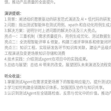
馈，推动产品质量的全面提升。
演讲提纲：
1.背景：阐述组织愿景驱动的研发范式演进及 AI + 低代码的
2.问题：指出测试智能体在测试用例、xpath 和自动化用例生
3.解决方案：说明针对上述问题的解决办法及三大亮点。
亮点一：三重机制（需求质量提升、用例生成优化、测试数据生
亮点二：全流程智能评审 & 修复，构建三维评审体系和修复闭
亮点三：知识工程，实现研发各环节知识库关联，建设产品级
工程演进及变更场景知识存储和消费
4.技术实践：介绍测试agent在项目中的实践成果。
5.总结与展望：总结 AI 带来的改变，展望团队未来演进及流程
听众收益：
1.掌握测试Agent在需求变更场景下的智能响应能力，提升测试
2.学习如何构建全链路知识体系，加强团队协作与知识共享。
3.认识到测试Agent在全链路检查、反思与优化中的价值，推