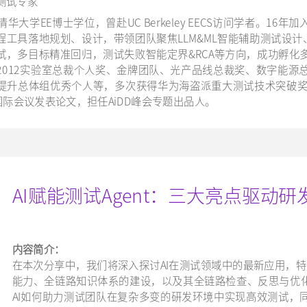
测试专家
清华大学EE博士学位，曾赴UC Berkeley EECS访问学者。1
程工具落地规划、设计，带领团队聚焦LLM&ML智能辅助测试设计、
试，多目标精准回归，测试失败智能定界&RCA等方向，成功孵化
2012实验室总裁个人奖、金牌团队、光产品线总裁奖、数字能源
提升总体组优秀个人等，多次获得华为海盗派重大测试技术突破奖。
等国际会议发表论文，担任AiDD峰会专题出品人。
AI赋能测试Agent：三大亮点驱动
内容简介：
在本次分享中，我们将深入探讨AI在测试领域中的最新应用，特
能力、全链路知识体系的建设，以及其全链路检查、反思与优
AI如何助力测试团队在复杂多变的研发环境中实现高效测试，