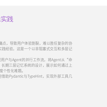
地实践
核心痛点，导致用户体验割裂，难以胜任复杂的协
nt”的实践经验，这是一个以非阻塞式交互和多层记
与Agent的并行工作流，将Agent从“命
、长期三层记忆系统的设计，展示如何通过上
深度个性化难题。
dantic与TypeHint，实现外部工具几