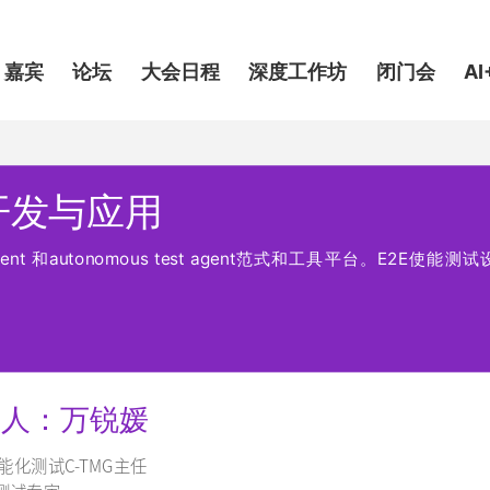
嘉宾
论坛
大会日程
深度工作坊
闭门会
AI
开发与应用
st agent 和autonomous test agent范式和工具平台。E2
品人：万锐媛
能化测试C-TMG主任