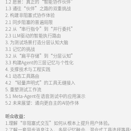
1.2 愿景：真正的“智能协作伙伴”
1.3 通往“伙伴”之路的双重挑战
2. 构建非阻塞式协作体验
2.1 同步阻塞的普遍局限
2.2 从“串行指令”到“并行委托”
2.3 LLM驱动的智能执行路由
3. 为测试场景打造分层认知大脑
3.1 记忆的挑战
3.2 从“扁平存储”到“分层认知”
3.3 构建Agent的三层记忆与个性化
4. 支撑技术与工程实践
4.1 动态工具路由
4.2 “轻量声明式”的工具无缝接入
5. 重塑测试工作流
5.1 Meta-Agent在语音测试中的应用演示
5.2 未来展望：通向更自主的AI协作体
听众收益：
1.理解“非阻塞式交互”如何从根本上提升用户体验。
2.了解一套异步消息注入、多层记忆融合、混合式工具选择等