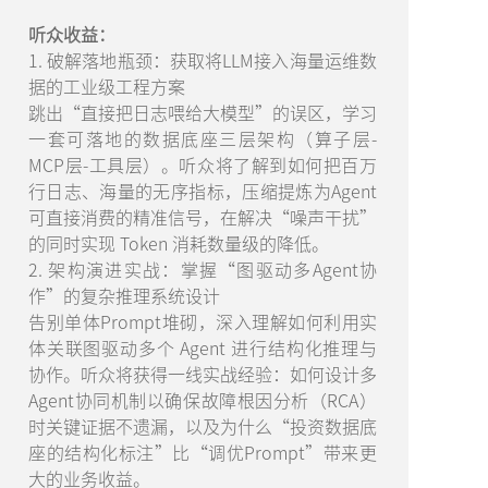
听众收益：
1. 破解落地瓶颈：获取将LLM接入海量运维数
据的工业级工程方案
跳出“直接把日志喂给大模型”的误区，学习
一套可落地的数据底座三层架构（算子层-
MCP层-工具层）。听众将了解到如何把百万
行日志、海量的无序指标，压缩提炼为Agent
可直接消费的精准信号，在解决“噪声干扰”
的同时实现 Token 消耗数量级的降低。
2. 架构演进实战：掌握“图驱动多Agent协
作”的复杂推理系统设计
告别单体Prompt堆砌，深入理解如何利用实
体关联图驱动多个 Agent 进行结构化推理与
协作。听众将获得一线实战经验：如何设计多
Agent协同机制以确保故障根因分析（RCA）
时关键证据不遗漏，以及为什么“投资数据底
座的结构化标注”比“调优Prompt”带来更
大的业务收益。