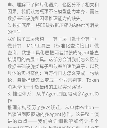
声、理解不了碎片化语义、也区分不了相关和
因果。我们认为瓶颈不在模型能力本身，而在
数据基础设施和因果推理能力的缺失。
2. 数据底座：将EB级数据压缩为Agent可消费
的信号
我们搭了三层架构——算子层（数十个算子）
做计算，MCP工具层（标准化查询接口）做
查询，数据工具化层把两者封装成Agent能直
接调用的高层工具。这部分会讲我们怎么区分
数据基础设施类算子和效率加速类算子，以及
具体的实战案例：百万行日志怎么变成一句结
论，海量指标怎么变成一个异常判定，Token
消耗降低一个数量级的工程实现路径。
3. 推理体系：从单Agent到图驱动多Agent协
作
推理架构经历了多次跃迁，从单体Python一
路演进到图驱动的多Agent协作。这是整个演
讲的重点——我们会详细拆解如何让多个
Agent在实体关联图上做结构化推理，以及怎