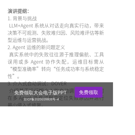
演讲提纲：
1. 背景与挑战
LLM+Agent 系统从对话走向真实行动，带来
决策不可观测、失败难归因、风险难评估等新
型运维与运营挑战。
2. Agent 运维的新问题定义
真实系统中的失败往往源于推理偏航、工具
误用或多 Agent 协作失配，运维目标需从
“模型准确率”转向“任务成功率与系统稳定
性”。
3. 介入式自动调试：DOVER
介绍基于运行期介入的自动调试框架，如何
免费领取
免费领取大会电子版PPT
在多 Agent 协作过程中定位失败原因并进行
京ICP备2020039808号-4
最小侵入式修复。
4. 真实运行中的风险治理问题
分析 Agent 在实际工具与工作流中面临的隐
私与安全风险，以及“判断–行动鸿沟”对系
活动特惠
统可信运营的影响。