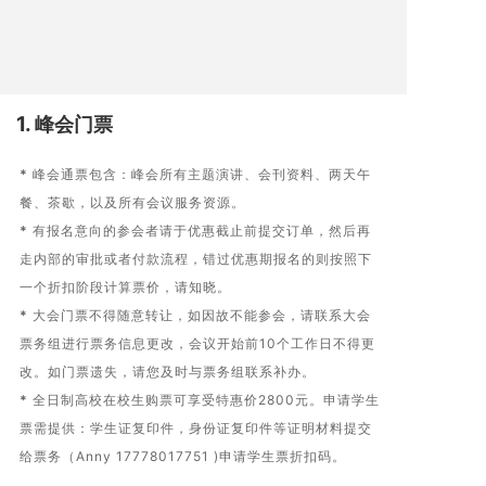
1.
峰会门票
*
峰会通票包含：峰会所有主题演讲、会刊资料、两天午
餐、茶歇，以及所有会议服务资源。
*
有报名意向的参会者请于优惠截止前提交订单，然后再
走内部的审批或者付款流程，错过优惠期报名的则按照下
一个折扣阶段计算票价，请知晓。
*
大会门票不得随意转让，如因故不能参会，请联系大会
票务组进行票务信息更改，会议开始前10个工作日不得更
改。如门票遗失，请您及时与票务组联系补办。
*
全日制高校在校生购票可享受特惠价2800元。申请学生
票需提供：学生证复印件，身份证复印件等证明材料提交
给票务（Anny 17778017751 )申请学生票折扣码。