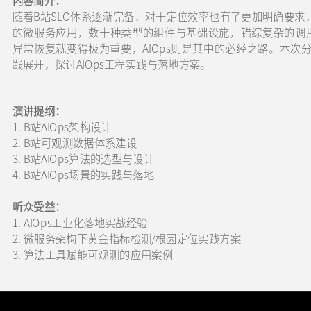
内容简介：
随着B站SLO体系逐渐完备，对于定位效率也有了更加明确要求，确
的微服务应用，数十种类型的组件与基础设施，错综复杂的调用
异常恢复就变得极为重要，AIOps则是其中的必经之路。本次分
践展开，探讨AIOps工
演讲提纲：
1. B站AIOps架构设计
2. B站可观测数据体系建设
3. B站AIOps算法的选型与设计
4. B站AIOps场景的实践与落地
听众受益：
1. AIOps工业化落地实战经验
2. 微服务架构下黄金指标检测/根因定位实践方案
3. 算法工具赋能可观测