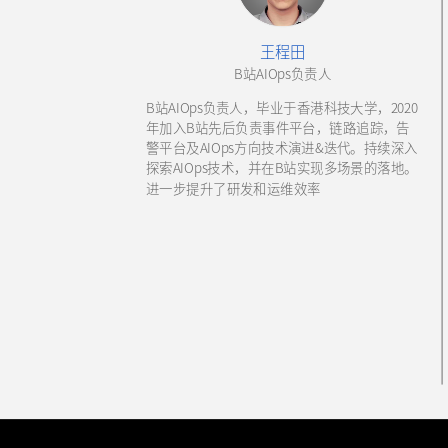
王程田
B站AIOps负责人
B站AIOps负责人，毕业于香港科技大学，2020
年加入B站先后负责事件平台，链路追踪，告
警平台及AIOps方向技术演进&迭代。持续深入
探索AIOps技术，并在B站实现多场景的落地。
进一步提升了研发和运维效率