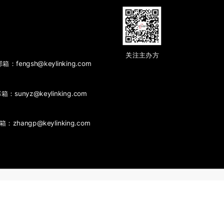
关注主办方
fengsh@keylinking.com
箱：sunyz@keylinking.com
zhangp@keylinking.com