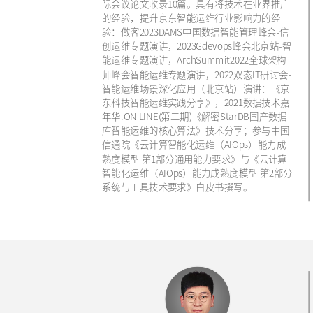
际会议论文收录10篇。具有将技术在业界推广
的经验，提升京东智能运维行业影响力的经
验：做客2023DAMS中国数据智能管理峰会-信
创运维专题演讲，2023Gdevops峰会北京站-智
能运维专题演讲，ArchSummit2022全球架构
师峰会智能运维专题演讲，2022双态IT研讨会-
智能运维场景深化应用（北京站）演讲：《京
东科技智能运维实践分享》，2021数据技术嘉
年华.ON LINE(第二期)《解密StarDB国产数据
库智能运维的核心算法》技术分享；参与中国
信通院《云计算智能化运维（AIOps）能力成
熟度模型 第1部分通用能力要求》与《云计算
智能化运维（AIOps）能力成熟度模型 第2部分
系统与工具技术要求》白皮书撰写。