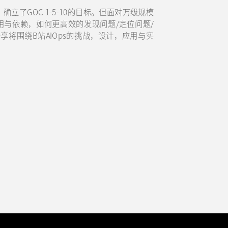
立了GOC 1-5-10的目标。但面对万级规模
与依赖，如何更高效的发现问题/定位问题/
享将围绕B站AIOps的挑战，设计，应用与实
程实践与落地方案。
的应用案例