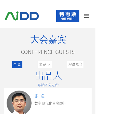
大会嘉宾
CONFERENCE GUESTS
出 品 人
演讲嘉宾
全 部
出品人
（
排名不分先后
）
张 逸
数字现代化首席顾问