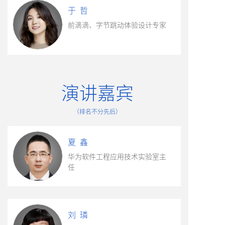
于 哲
前滴滴、字节跳动体验设计专家
演讲嘉宾
（
排名不分先后
）
夏 鑫
华为软件工程应用技术实验室主
任
刘 璘