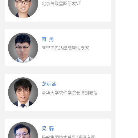
北京海致星图研发VP
蒋 勇
阿里巴巴达摩院算法专家
龙明盛
清华大学软件学院长聘副教授
梁 磊
蚂蚁集团技术总监/资深专家