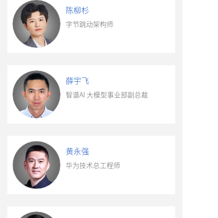
陈柳杉
字节跳动架构师
雄英飞
薛宇飞
北京大学副教授
智谱AI 大模型事业部副总裁
黄永强
华为技术总工程师