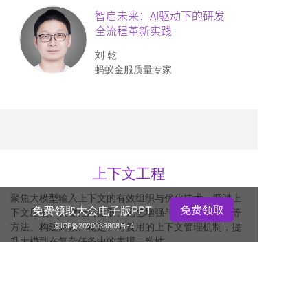
智启未来：
AI驱动下的研发
全
流程革新实践
刘 乾
蚂蚁金服质量专家
上下文工程
聚焦大模型输入上下文的有效组织与优化技术，探讨上
免费领取
免费领取大会电子版PPT
下文压缩、关键信息提取、记忆增强与提示结构设计等
方法。构建高效、稳定、可复用的上下文管理机制，提
京ICP备2020039808号-4
升大模型在复杂任务中的表现一致性。
出品人
活动特惠