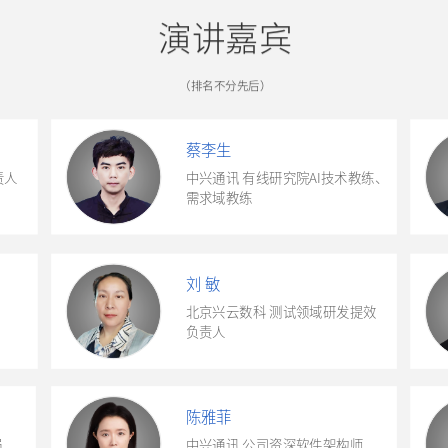
演讲嘉宾
（
排名不分先后
）
蔡李生
责人
中兴通讯 有线研究院AI技术教练、
需求域教练
刘 敏
北京兴云数科 测试领域研发提效
负责人
陈雅菲
员
中兴通讯 公司资深软件架构师