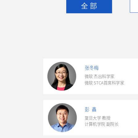
全 部
张冬梅
微软 杰出科学家
微软 STCA首席科学家
彭 鑫
复旦大学 教授
计算机学院 副院长