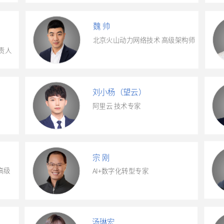
魏 帅
北京火山动力网络技术 高级架构师
 负责人
刘小杨（望云）
阿里云 技术专家
宗 刚
高级
AI+数字化转型专家
汤琳宏