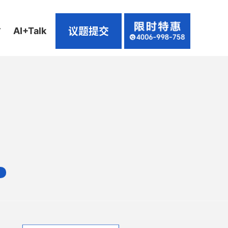
议题提交
坊
AI+Talk