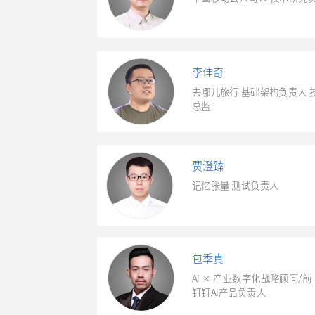
李佳奇
去哪儿旅行 基础架构负责人
总监
贾澄臻
记忆张量 测试负责人
包季真
AI × 产业数字化战略顾问/前
钉钉AI产品负责人