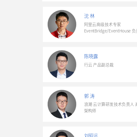
沈 林
阿里云高级技术专家
EventBridge/EventHouse
陈晓露
行云 产品副总裁
郭 涛
浪潮 云计算研发技术负责人 
架构师
刘昭远