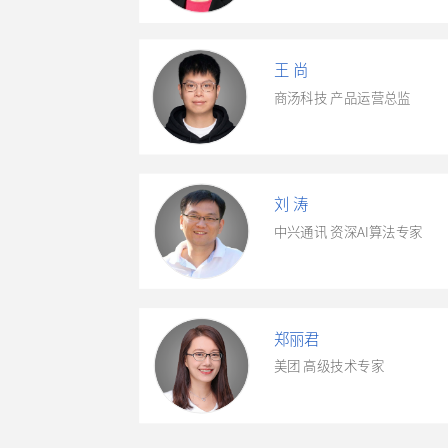
王 尚
商汤科技 产品运营总监
刘 涛
中兴通讯 资深AI算法专家
郑丽君
美团 高级技术专家