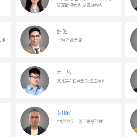
资深敏捷教练 高级AI教练
彭 浩
技术
华为 产品专家
孟一凡
某北美AI独角兽算法工程师
黄仲辉
中原银行 二级部副总经理