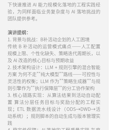
下快速推进 AI 能力规模化落地的工程实践经
验，为同样面临业务复杂度与 AI 落地挑战的
团队提供参考。
演讲提纲：
1. 背景与挑战：B补活动企划的人工困境
传统 B 补活动的运营模式痛点——人工配置
规模上限、个性化缺失、策略迭代周期长，以
及 AI 改造的核心目标与预期收益
2. 技术架构设计：LLM + 规则引擎的混合智能
方案 为何不走""纯大模型""路线——可控性与
灵活性的权衡；LLM 作为""策略生成器""与规
则引擎作为""执行保障层""的分工协作架构
3. 核心链路实现：从算法结果到活动自动配
置 算法分层任务目标与奖励分配的工程实
现；ETL 数据流水线设计（ODS→DWD→活
动系统）；规则脚本的自动生成与版本管理实
践
4. 稳定性保障：AI 落地的工程质量实践 灰度