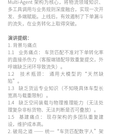
Multi-Agent 架构为核心，将物流领域知识、
多工具调用与业务规则深度融合，实现一次开
发、多端赋能。上线后，有效遏制了下单漏斗
的流失，在业务转化上取得突破。
演讲提纲：
1. 背景与痛点
1.1 业务痛点： 车货匹配不准对下单转化率
的直接杀伤力（客服端错配导致重复提交，外
呼端缺乏闭环导致流失）。
1.2 技术瓶颈： 通用大模型的“天然缺
陷”。
1.3 缺乏货运专业知识（不知晓具体车型长
宽高与载重限制）。
1.4 缺乏空间装载与物理推理能力（无法处
理复杂非标货物、无法判断是否可叠放）。
1.5 基建痛点： 现存架构的多团队重复建
设，维护成本高。
2. 破局之道 —— 统一“车货匹配数字人”架