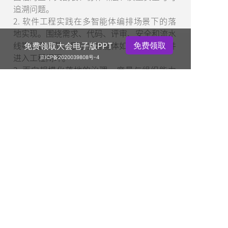
追溯问题。
2. 软件工程实践在多智能体编排场景下的落
地实现。围绕需求、代码、评审、安全和流水
线等关键环节，展示多智能体如何分工协作并
免费领取
免费领取大会电子版PPT
进入工程闭环。
京ICP备2020039808号-4
3. 面向规模化落地的治理、度量与组织能力
沉淀。探讨如何通过权限控制、审计追踪、效
果度量和知识复用，让 AI 能力成为可持续演
进的研发基础设施。
活动特惠
听众收益：
1. 理解 AI 研发从单点工具走向工程化平台的
关键挑战与演进方向。
2. 掌握多智能体编排在需求、开发、评审、
安全和流水线中的典型落地思路。
马上领取
3. 获得一套兼顾效率、安全、治理和组织复
用的 AI 研发平台建设参考。