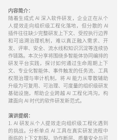
内容简介：
随着生成式 AI 深入软件研发，企业正在从个
人提效走向组织级工程化落地，但分散的 AI
插件往往缺少完整研发上下文、受控执行边界
和可追溯治理机制，难以真正融入需求、开
发、评审、安全、流水线和知识沉淀等连续协
作链路。本次分享将围绕多智能体协同编排的
研发平台实践，探讨如何通过生命周期上下
文、专业化智能体、事件触发的任务流、工具
权限治理与审计机制，将 AI 能力从零散辅助
升级为可复用、可治理、可度量的组织级研发
基础设施，帮助企业跨越 AI 工程化鸿沟，构
建面向 AI 时代的软件研发新范式。
演讲提纲：
1. AI 研发从个人提效走向组织级工程化遇到
的挑战。分析单点 AI 工具在真实研发流程中
面临的上下文割裂、协作断层、质量安全与可