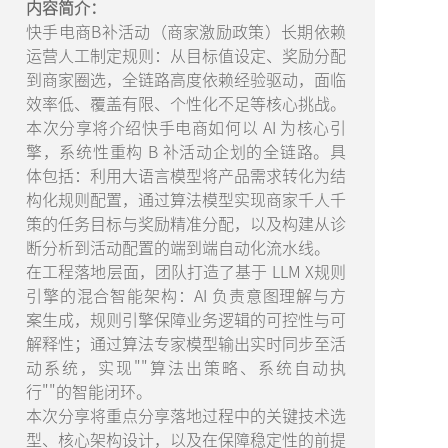
内容简介：
快手电商B补活动（商家激励政策）长期依赖
运营人工制定规则：从目标值设定、奖励分配
到商家圈选，全链路高度依赖经验驱动，面临
效率低、覆盖有限、个性化不足等核心挑战。
本次分享将介绍快手电商如何以 AI 为核心引
擎，系统性重构 B 补活动企划的全链路。具
体包括：利用大语言模型将产品需求转化为结
构化规则配置，通过算法模型实现商家千人千
策的任务目标与奖励精准分配，以及构建从诊
断分析到活动配置的端到端自动化流水线。
在工程落地层面，团队打造了基于 LLM X规则
引擎的混合智能架构：AI 负责意图理解与方
案生成，规则引擎保障业务逻辑的可控性与可
解释性；通过算法专家模型输出实时同步至活
动系统，实现""算法出策略、系统自动执
行""的智能闭环。
本次分享将重点分享落地过程中的关键技术选
型、核心架构设计，以及在保障稳定性的前提