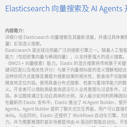
Elasticsearch 向量搜索及 AI Agents
内容简介：
详细介绍 Elasticsearch 向量搜索及其最新进展，并通过
量）实现语义搜索。
Elasticsearch 是全球应用最广泛的搜索引擎之一。随着人工智能技
能力（包括密集向量与稀疏向量），以支持更强大的语义搜索。更重要的
（BM25 + 向量搜索）能力。Elastic 的混合搜索将传统
键词匹配以及相关性评分）与基于向量相似度的语义理解相结合，并
这种协同方式能够显著提升搜索结果的相关性，使查询不仅能够
精准地定位内容。使用具备分布式搜索、检索与重排序能力的数
义。开发者可以借助高级查询语法引入业务意图与过滤条件，过
容。本议题将通过生动且具体的示例，深入展示如何利用稀疏向
在最新的 Elastic 发布中，Elastic 推出了 AI Agent Bu
Agents。Agent Builder 提供了聊天式交互界面，用户可以直接在 K
skills。与此同时，Elastic 还提供了 Workflows 自
力，并为需要推理的复杂场景提供由 AI 驱动的智能自动化。开发者可以