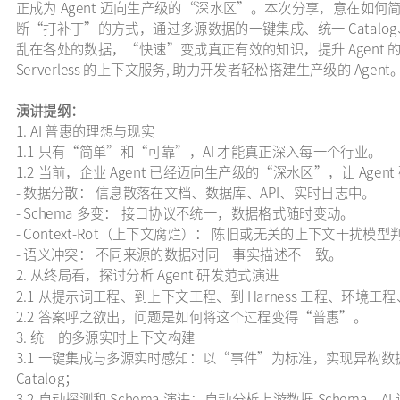
正成为 Agent 迈向生产级的“深水区”。本次分享，意在如
断“打补丁”的方式，通过多源数据的一键集成、统一 Catalog
乱在各处的数据，“快速”变成真正有效的知识，提升 Agent
Serverless 的上下文服务, 助力开发者轻松搭建生产级的 Age
演讲提纲：
1. AI 普惠的理想与现实
1.1 只有“简单”和“可靠”，AI 才能真正深入每一个行业。
1.2 当前，企业 Agent 已经迈向生产级的“深水区”，让 Ag
- 数据分散： 信息散落在文档、数据库、API、实时日志中。
- Schema 多变： 接口协议不统一，数据格式随时变动。
- Context-Rot（上下文腐烂）： 陈旧或无关的上下文干扰模型
- 语义冲突： 不同来源的数据对同一事实描述不一致。
2. 从终局看，探讨分析 Agent 研发范式演进
2.1 从提示词工程、到上下文工程、到 Harness 工程、环境工
2.2 答案呼之欲出，问题是如何将这个过程变得“普惠”。
3. 统一的多源实时上下文构建
3.1 一键集成与多源实时感知：以“事件”为标准，实现异构
Catalog；
3.2 自动探测和 Schema 演进：自动分析上游数据 Schema