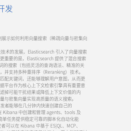
 开发
具体案例展示如何利用向量搜索（稀疏向量与密集向
术的发展，Elasticsearch 引入了向量搜索
是，Elasticsearch 提供了混合搜索
基于关键词的搜索（包括灵活的查询语法、精准的关
支持多种重排序（Reranking）技术。
匹配关键词，还能够理解用户意图，从而更
据平台作为核心上下文检索引擎具有重要意
滤掉可能干扰结果或降低上下文价值的内
量与密集向量实现高质量的语义搜索。
ilder，使开发者能够在几分钟内快速创建自己的
ibana 中创建和管理 agents、tools 及
动化引擎，为简单任务提供稳定可靠的脚本化自动化能
在 Kibana 中基于 ES|QL、MCP、