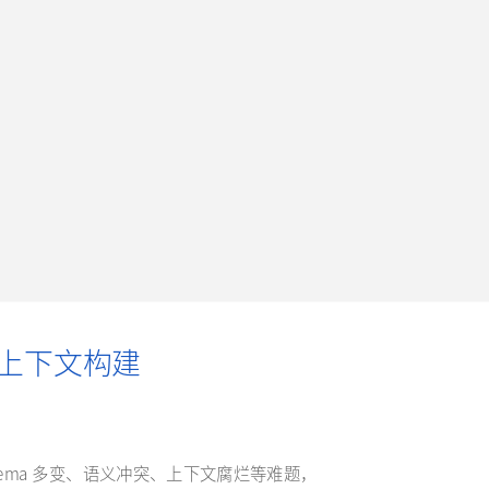
时上下文构建
ema 多变、语义冲突、上下文腐烂等难题，