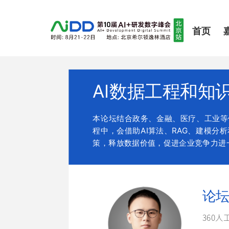
首页
AI数据工程和知
本论坛结合政务、金融、医疗、工业等
程中，会借助AI算法、RAG、建模
策，释放数据价值，促进企业竞争力进
论
360