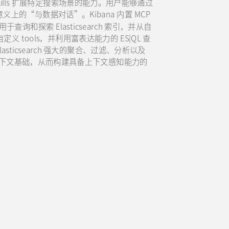
自定义 skills 扩展特定搜索场景的能力。用户能够通过
义上的“与数据对话”。Kibana 内置 MCP
于查询和探索 Elasticsearch 索引，并从自
自定义 tools，并利用富表达能力的 ES|QL 查
sticsearch 强大的聚合、过滤、分析以及
而可信的上下文基础，从而构建具备上下文感知能力的