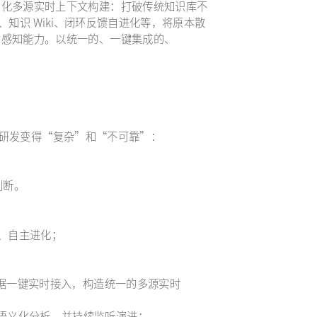
何简化多源实时上下文构建：打破传统知识库不
、知识 Wiki、闭环反馈自进化等，将原本散
 的感知能力。以统一的、一键集成的、
nt。
ent 研发变得“复杂”和“不可靠”：
判断。
程、自主进化；
数据一键实时接入，构造统一的多源实时
，AI 语义化分析，并持续监听演进；