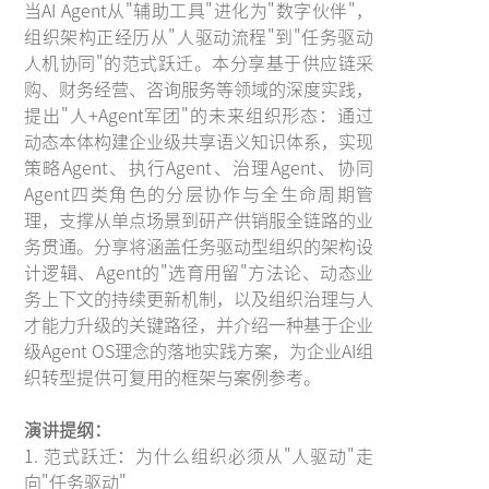
当AI Agent从"辅助工具"进化为"数字伙伴"，
组织架构正经历从"人驱动流程"到"任务驱动
人机协同"的范式跃迁。本分享基于供应链采
购、财务经营、咨询服务等领域的深度实践，
提出"人+Agent军团"的未来组织形态：通过
动态本体构建企业级共享语义知识体系，实现
策略Agent、执行Agent、治理Agent、协同
Agent四类角色的分层协作与全生命周期管
理，支撑从单点场景到研产供销服全链路的业
务贯通。分享将涵盖任务驱动型组织的架构设
计逻辑、Agent的"选育用留"方法论、动态业
务上下文的持续更新机制，以及组织治理与人
才能力升级的关键路径，并介绍一种基于企业
级Agent OS理念的落地实践方案，为企业AI组
织转型提供可复用的框架与案例参考。
演讲提纲：
1. 范式跃迁：为什么组织必须从"人驱动"走
向"任务驱动"