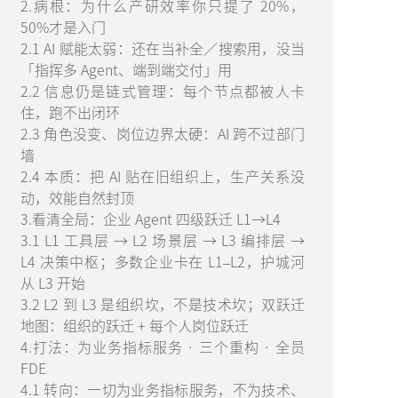
2.病根：为什么产研效率你只提了 20%，
50%才是入门
2.1 AI 赋能太弱：还在当补全／搜索用，没当
「指挥多 Agent、端到端交付」用
2.2 信息仍是链式管理：每个节点都被人卡
住，跑不出闭环
2.3 角色没变、岗位边界太硬：AI 跨不过部门
墙
2.4 本质：把 AI 贴在旧组织上，生产关系没
动，效能自然封顶
3.看清全局：企业 Agent 四级跃迁 L1→L4
3.1 L1 工具层 → L2 场景层 → L3 编排层 →
L4 决策中枢；多数企业卡在 L1–L2，护城河
从 L3 开始
3.2 L2 到 L3 是组织坎，不是技术坎；双跃迁
地图：组织的跃迁 + 每个人岗位跃迁
4.打法：为业务指标服务 · 三个重构 · 全员
FDE
4.1 转向：一切为业务指标服务，不为技术、