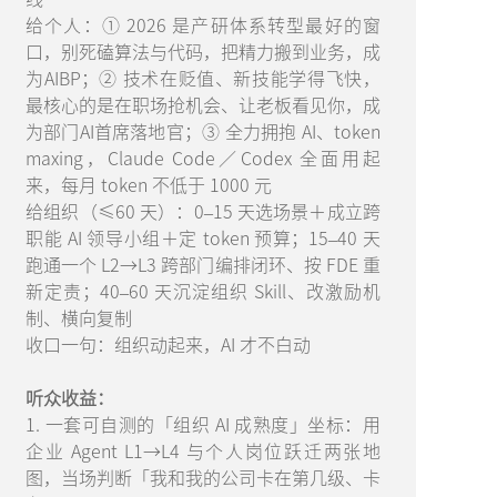
给个人：① 2026 是产研体系转型最好的窗
口，别死磕算法与代码，把精力搬到业务，成
为AIBP；② 技术在贬值、新技能学得飞快，
最核心的是在职场抢机会、让老板看见你，成
为部门AI首席落地官；③ 全力拥抱 AI、token
maxing，Claude Code／Codex 全面用起
来，每月 token 不低于 1000 元
给组织（≤60 天）：0–15 天选场景＋成立跨
职能 AI 领导小组＋定 token 预算；15–40 天
跑通一个 L2→L3 跨部门编排闭环、按 FDE 重
新定责；40–60 天沉淀组织 Skill、改激励机
制、横向复制
收口一句：组织动起来，AI 才不白动
听众收益：
1. 一套可自测的「组织 AI 成熟度」坐标：用
企业 Agent L1→L4 与个人岗位跃迁两张地
图，当场判断「我和我的公司卡在第几级、卡