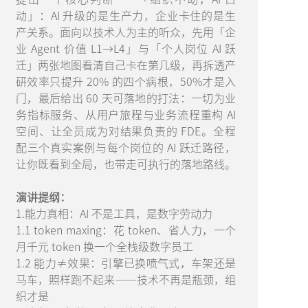
动」：AI 升级的是生产力，企业卡住的是生
产关系。面向以技术人为主的听众，先用「企
业 Agent 价值 L1→L4」与「个人岗位 AI 跃
迁」两张地图看清自己卡在第几级，再拆透产
研效率只提升 20% 的四个病根，50%才是入
门，最后给出 60 天可落地的打法：一切为业
务指标服务、从用户旅程与业务流程重构 AI
空间、让全员成为对结果负责的 FDE。全程
配三个真实案例与每个岗位的 AI 跃迁路径，
让你既看到全局，也带走可执行的落地路线。
演讲提纲：
1.能力真相：AI 不是工具，是数字劳动力
1.1 token maxing：花 token、省人力，一个
月千元 token 换一个全栈级数字员工
1.2 能力≠效果：引擎已换喷气式，车架还是
马车，照样跑不起来——技术不再是瓶颈，组
织才是