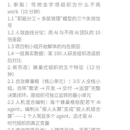
1. 断裂：传统金字塔组织为什么不再
work（10 分钟）
1.1 "职能分工 + 多层管理"模型的三个失效信
号
1.2 人效曲线分化：用 AI 与不用 AI 团队的 10
倍差距
1.3 项目制小组开始解体的内在原因
1.4 一组真实数据：某 100 人研发组织改造前
后对比
2. 新形态：蜂巢式组织的五个特征（12 分
钟）
2.1 自治蜂巢格（核心单元）：3-5 人全栈小
组，自带"需求 → 开发 → 交付 → 运营"完整
决策闭环，是组织可独立运转的最小单元
2.2 人机混合编制：每个蜂巢格标配若干 AI
agent，编制从"按人头算"变成"按人机组合
算"——1 个人驾驭多个 agent，这才是 AI
时代组织的真正变量
2.3 流动的项目池：人随项目动，不再"绑定