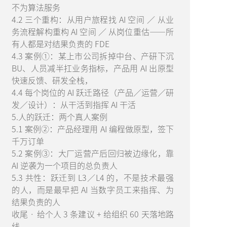
不为算法服务
4.2 三个重构：从用户旅程找 AI 空间 ／ 从业
务流程解构重构 AI 空间 ／ 从岗位重估——所
有人都是对结果负责的 FDE
4.3 案例①：某上市公司拆掉中台、产研下沉
BU、人员减半扛业务指标，产品用 AI 出原型
快速反馈、研发全栈，
4.4 每个岗位的 AI 跃迁路径（产品／运营／研
发／设计）：从干活到指挥 AI 干活
5.人的跃迁：两个真人案例
5.1 案例②：产品经理用 AI 编程做原型，签下
千万订单
5.2 案例③：大厂运营产后回归被边缘化，靠
AI 逆袭为一个项目的总负责人
5.3 共性：跃迁到 L3／L4 的，不是技术最强
的人，而是最早把 AI 当数字员工来指挥、为
结果负责的人
收尾 · 给个人 3 条建议 + 给组织 60 天落地路
线