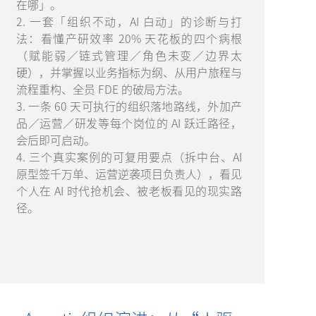
在哪」。
2. 一套「组织不动，AI 白动」的诊断与打
法：看懂产研效率 20% 天花板的四个病根
（赋能弱／链式管理／角色未变／边界太
硬），并掌握以业务指标为纲、从用户旅程与
流程重构、全员 FDE 的破局方法。
3. 一条 60 天可执行的组织落地路线，外加产
品／运营／研发等每个岗位的 AI 跃迁路径，
会后即可启动。
4. 三个真实案例的可复用要点（拆中台、AI
原型签千万单、运营逆袭项目负责人），看见
个人在 AI 时代抢机会、被老板看见的现实路
径。