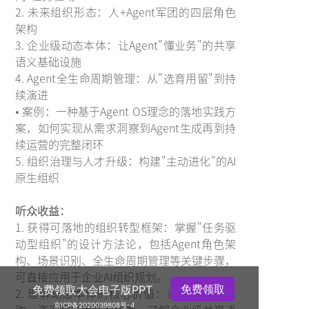
2. 未来组织形态：人+Agent军团的四层角色
架构
3. 企业级动态本体：让Agent"懂业务"的共享
语义基础设施
4. Agent全生命周期管理：从"选育用留"到持
续演进
• 案例：一种基于Agent OS理念的落地实践方
案，如何实现从需求洞察到Agent生成再到持
续运营的完整闭环
5. 组织治理与人才升级：构建"主动进化"的AI
原生组织
听众收益：
1. 获得可落地的组织转型框架：掌握"任务驱
动型组织"的设计方法论，包括Agent角色架
构、场景识别、全生命周期管理等关键步骤，
可直接应用于企业AI组织规划。
免费领取
免费领取大会电子版PPT
2. 理解动态本体的核心价值：通过供应链采
京ICP备2020039808号-4