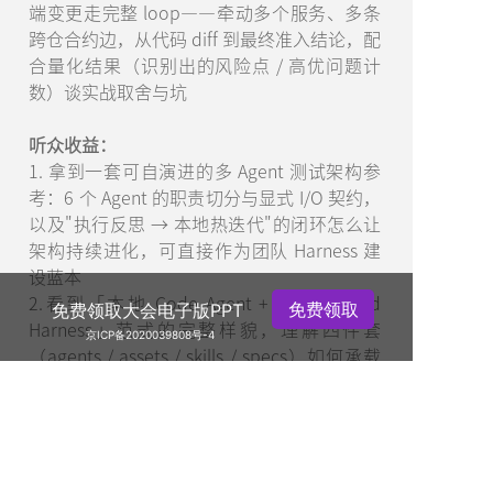
端变更走完整 loop——牵动多个服务、多条
跨仓合约边，从代码 diff 到最终准入结论，配
合量化结果（识别出的风险点 / 高优问题计
数）谈实战取舍与坑
听众收益：
1. 拿到一套可自演进的多 Agent 测试架构参
考：6 个 Agent 的职责切分与显式 I/O 契约，
以及"执行反思 → 本地热迭代"的闭环怎么让
架构持续进化，可直接作为团队 Harness 建
设蓝本
2.看到「本地 Code Agent + User-Defined
免费领取
免费领取大会电子版PPT
Harness」范式的完整样貌，理解四件套
京ICP备2020039808号-4
（agents / assets / skills / specs）如何承载
测试知识、并随业务热迭代
3. 跨代码仓库知识图谱的方案选型、工具构
建、为什么把ta作为复杂分布式系统 AI
活动特惠
Native Test 的知识底座，以及测试 Agent 如
何把全局合约级视图转化为可执行的测试判断