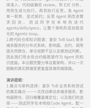
排准入、代码级静态 review，到 E2E 分析、
用例生成与执行，再到执行反思，各 Agent
单一职责、显式契约；反思 Agent 把改进需
求回流，测试同学在本地热迭代
agents/skills/specs，让整个架构形成自我进
化的 Agentic loop。
2.跨代码仓库知识图谱：复杂 ToB SaaS 是多
端多服务的分布式系统，影响面、合约、调用
链天然跨仓，单仓视野不足以支撑测试判断，
因此我们用全局合约级图谱作为 Agent 的知
识底座。本议题完整分享这套架构，并以一次
脱敏的真实跨端变更复盘其端到端链路。
演讲提纲：
1.痛点与架构选择：复杂 ToB 业务系统测试
的真实痛点——一次改动牵动多端多服务、影
响面跨仓、回归难覆盖难定位；以及我们的选
择——测试同学在本地给Code Agent，配一