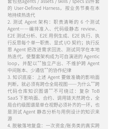
套包括agents / assets / skills / specs 四件套
的 User-Defined Harness，按业务节奏在本
地持续热迭代
2. 测试 Agent 架构：职责清晰的 6 个测试
Agent——编排准入、代码级静态 review、
E2E 测试分析、E2E 用例生成、E2E 执行、执
行反思每个单一职责、显式 I/O 契约；执行反
思 Agent 把改进需求回流、测试同学在本地
热迭代，使整套架构成为可自演进的 Agentic
loop，并配以""独立产出、不维护跨 Agent
中间账本、少通信""的协作纪律
3. 知识底座：上述 Agent 要做准确的影响面
判断，就必须有跨仓全局视图——为什么""跨
代码仓库知识图谱""不可绕过：复杂 ToB
SaaS 下影响面、合约、调用链天然跨仓，全
局合约级图谱是单仓视野必须补齐的一环，也
是测试 Agent 静态分析与用例设计的知识来
源
4. 脱敏落地复盘：一次资金/账务类的真实跨